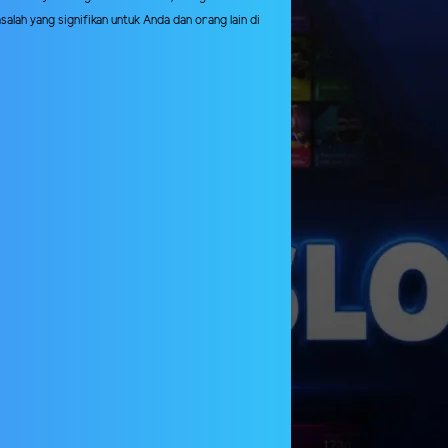
alah yang signifikan untuk Anda dan orang lain di