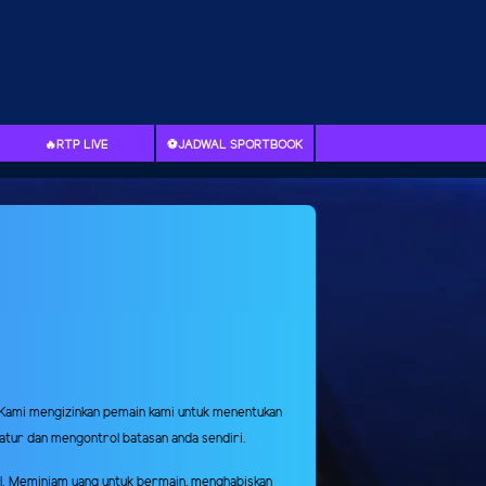
🔥RTP LIVE
⚽️JADWAL SPORTBOOK
Kami mengizinkan pemain kami untuk menentukan
ur dan mengontrol batasan anda sendiri.
al. Meminjam uang untuk bermain, menghabiskan