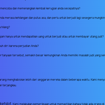
us mencoba dan memenangkan kembali kerugian anda secepatnya?
Anda merasa kehilangan dan putus asa, dan perlu untuk berjudi lagi sesegera mungkin
 hilang?
jam hanya untuk mendapatkan uang untuk berjudi atau untuk membayar utang judi?
uh diri karena perjudian Anda?
tanyaan tersebut, semakin besar kemungkinan Anda memiliki masalah judi yang ser
k jarang menghabiskan lebih dari anggaran mereka dalam beberapa waktu. Kami men
n terjangkau.
ketslot
. Kami melakukan pemeriksaan untuk memastikan bahwa tidak ada orang di 